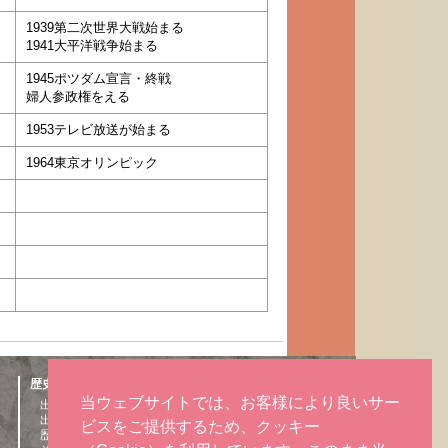
1939第二次世界大戦始まる
1941大平洋戦争始まる
1945ポツダム宣言・終戦
婦人参政権をえる
1953テレビ放送が始まる
1964東京オリンピック
歴史探訪
出石の特産物
当ウェブサイトでは、お客様により良いサー
出石町概要
お問い合わせ
出石町年表
ビスをご提供するため、クッキー
公示
歴史人物