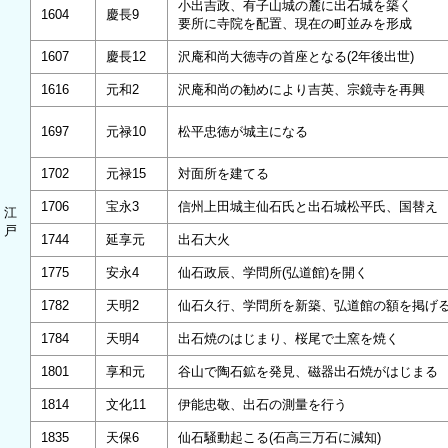
小出吉政、有子山城の麓に出石城を築く
1604
慶長9
要所に寺院を配置、現在の町並みを形成
1607
慶長12
沢庵和尚大徳寺の首座となる(2年後出世)
1616
元和2
沢庵和尚の勧めにより吉英、宗鏡寺を再興
1697
元禄10
松平忠徳が城主になる
1702
元禄15
対面所を建てる
1706
宝永3
信州上田城主仙石氏と出石城松平氏、国替え
江
戸
1744
延享元
出石大火
1775
安永4
仙石政辰、学問所(弘道館)を開く
1782
天明2
仙石久行、学問所を新築、弘道館の額を掲げ
1784
天明4
出石焼のはじまり、桜尾で土窯を焼く
1801
享和元
谷山で陶石鉱を発見、磁器出石焼がはじまる
1814
文化11
伊能忠敬、出石の測量を行う
1835
天保6
仙石騒動起こる(石高三万石に減知)