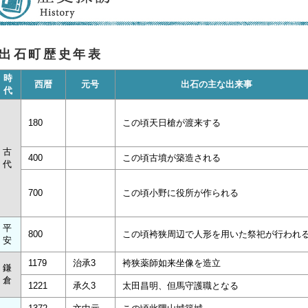
出石町歴史年表
時
西暦
元号
出石の主な出来事
代
180
この頃天日槍が渡来する
古
400
この頃古墳が築造される
代
700
この頃小野に役所が作られる
平
800
この頃袴狭周辺で人形を用いた祭祀が行われ
安
1179
治承3
袴狭薬師如来坐像を造立
鎌
倉
1221
承久3
太田昌明、但馬守護職となる