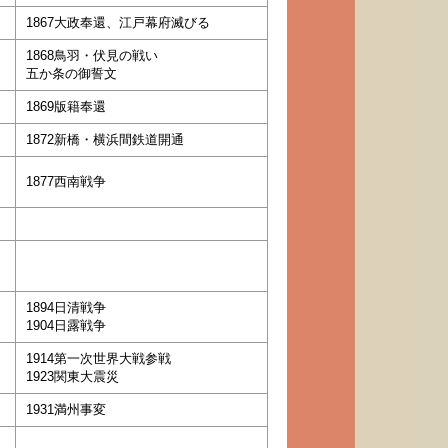
1867大政奉還、江戸幕府滅びる
1868鳥羽・伏見の戦い
五か条の御誓文
1869版籍奉還
1872新橋・横浜間鉄道開通
1877西南戦争
1894日清戦争
1904日露戦争
1914第一次世界大戦参戦
1923関東大震災
1931満州事変