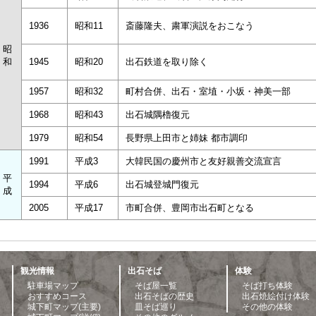
1936
昭和11
斎藤隆夫、粛軍演説をおこなう
昭
和
1945
昭和20
出石鉄道を取り除く
1957
昭和32
町村合併、出石・室埴・小坂・神美一部
1968
昭和43
出石城隅櫓復元
1979
昭和54
長野県上田市と姉妹 都市調印
1991
平成3
大韓民国の慶州市と友好親善交流宣言
平
1994
平成6
出石城登城門復元
成
2005
平成17
市町合併、豊岡市出石町となる
観光情報
出石そば
体験
駐車場マップ
そば屋一覧
そば打ち体験
おすすめコース
出石そばの歴史
出石焼絵付け体験
城下町マップ(主要)
皿そば巡り
その他の体験