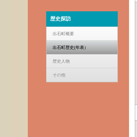
歴史探訪
出石町概要
出石町歴史(年表）
歴史人物
その他