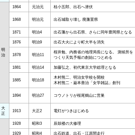
1864
元治元
桂小五郎、出石へ潜伏
1868
明治元
出石城取り壊し 廃藩置県
1871
明治4
出石藩から出石県、さらに同年豊岡県となる
1876
明治9
出石大火により町大半を消失
明
桜井勉、内務省の地理局長になる。 測候所を
1878
明治11
治
つくり天気予報の創始につとめる
1881
明治14
加藤弘之、初代東京大学総理となる
木村熊二、明治女学校を開校
1885
明治18
木村熊二・巌本善治「女学雑誌」創刊
1894
明治27
コウノトリが桜尾鶴山に営巣
大
1913
大正2
電灯がつきはじめる
正
1928
昭和3
辰鼓楼の大修理
1929
昭和4
出石鉄道、出石・江原間走行