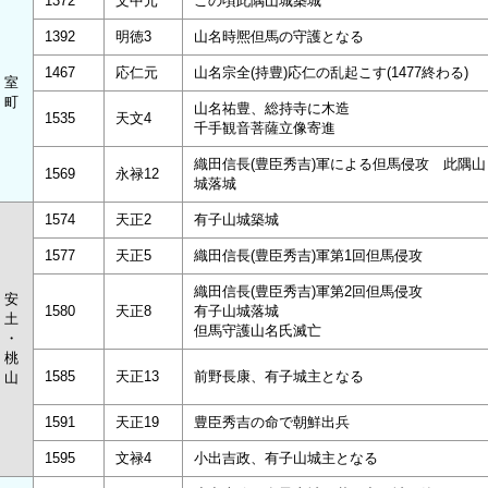
1372
文中元
この頃此隅山城築城
1392
明徳3
山名時熈但馬の守護となる
1467
応仁元
山名宗全(持豊)応仁の乱起こす(1477終わる)
室
町
山名祐豊、総持寺に木造
1535
天文4
千手観音菩薩立像寄進
織田信長(豊臣秀吉)軍による但馬侵攻 此隅山
1569
永禄12
城落城
1574
天正2
有子山城築城
1577
天正5
織田信長(豊臣秀吉)軍第1回但馬侵攻
織田信長(豊臣秀吉)軍第2回但馬侵攻
安
1580
天正8
有子山城落城
土
但馬守護山名氏滅亡
・
桃
1585
天正13
前野長康、有子城主となる
山
1591
天正19
豊臣秀吉の命で朝鮮出兵
1595
文禄4
小出吉政、有子山城主となる