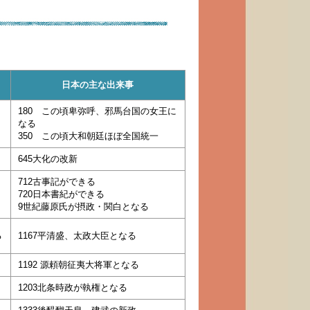
日本の主な出来事
180 この頃卑弥呼、邪馬台国の女王に
なる
350 この頃大和朝廷ほぼ全国統一
645大化の改新
712古事記ができる
720日本書紀ができる
9世紀藤原氏が摂政・関白となる
る
1167平清盛、太政大臣となる
1192 源頼朝征夷大将軍となる
1203北条時政が執権となる