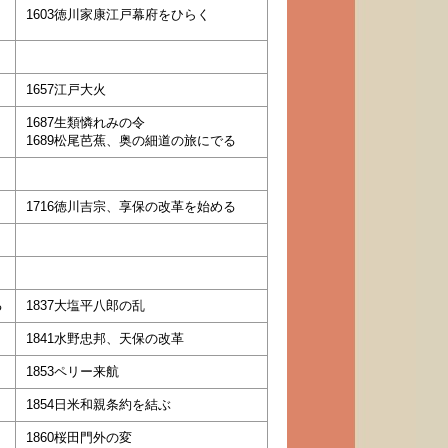
1603徳川家康江戸幕府をひらく
1657江戸大火
1687生類憐れみの令
1689松尾芭蕉、奥の細道の旅にでる
1716徳川吉宗、享保の改革を始める
る
1837大塩平八郎の乱
1841水野忠邦、天保の改革
1853ペリー来航
1854日米和親条約を結ぶ
1860桜田門外の変