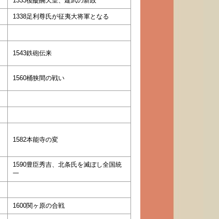
1333後醍醐天皇、建武の新政
1338足利尊氏が征夷大将軍となる
1543鉄砲伝来
1560桶狭間の戦い
1582本能寺の変
1590豊臣秀吉、北条氏を滅ぼし全国統
一
1600関ヶ原の合戦